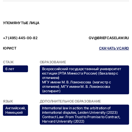
УПОМЯНУТЫЕ ЛИЦА
+7 (495) 445-00-82
GV@BRIEFCASELAW.RU
ЮРИСТ
СКАЧАТЬ VCARD
СТАЖ
ОБРАЗОВАНИЕ
6 лет
Всероссийский государственный университет
юстиции (РПА Минюста России) (бакалавр с
отличием)
МГУ имени М. В. Ломоносова (магистр с
отличием), МГУ имени М. В. Ломоносова
(аспирант)
ЯЗЫК
ДОПОЛНИТЕЛЬНОЕ ОБРАЗОВАНИЕ
Английский,
International law in action: the arbitration of
Немецкий
international disputes, Leiden University (2023)
Contract Law: From Trust to Promise to Contract,
Harvard University (2022)