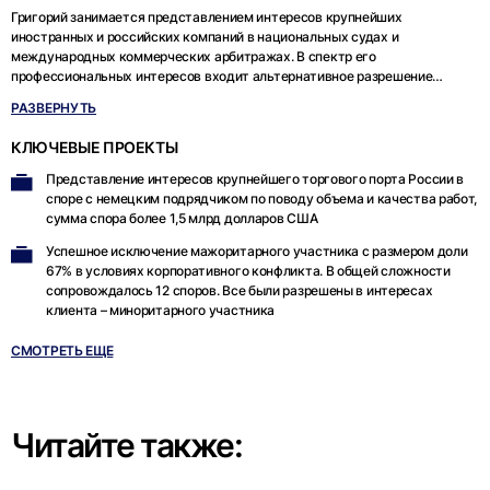
Григорий занимается представлением интересов крупнейших
иностранных и российских компаний в национальных судах и
международных коммерческих арбитражах. В спектр его
профессиональных интересов входит альтернативное разрешение
споров, поиск и выявление активов в России и за рубежом, приведение в
РАЗВЕРНУТЬ
исполнение арбитражных решений. Другая сфера профессиональных
интересов Григория связана с разрешением обособленных споров в деле
КЛЮЧЕВЫЕ ПРОЕКТЫ
о банкротстве и сопровождением сложных корпоративных споров
Представление интересов крупнейшего торгового порта России в
споре с немецким подрядчиком по поводу объема и качества работ,
сумма спора более 1,5 млрд долларов США
Успешное исключение мажоритарного участника с размером доли
67% в условиях корпоративного конфликта. В общей сложности
сопровождалось 12 споров. Все были разрешены в интересах
клиента – миноритарного участника
СМОТРЕТЬ ЕЩЕ
Читайте также: