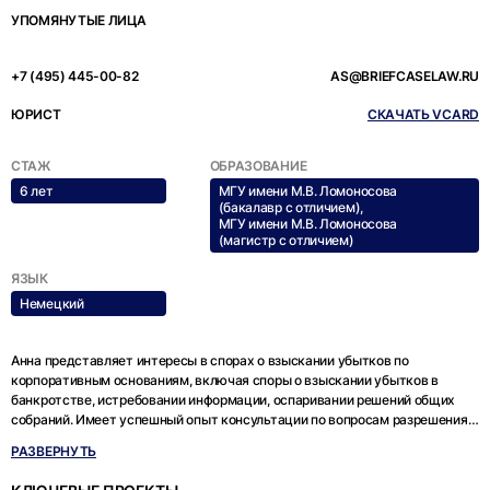
УПОМЯНУТЫЕ ЛИЦА
+7 (495) 445-00-82
AS@BRIEFCASELAW.RU
ЮРИСТ
СКАЧАТЬ VCARD
СТАЖ
ОБРАЗОВАНИЕ
6 лет
МГУ имени М.В. Ломоносова
(бакалавр с отличием),
МГУ имени М.В. Ломоносова
(магистр с отличием)
ЯЗЫК
Немецкий
Анна представляет интересы в спорах о взыскании убытков по
корпоративным основаниям, включая споры о взыскании убытков в
банкротстве, истребовании информации, оспаривании решений общих
собраний. Имеет успешный опыт консультации по вопросам разрешения
корпоративных конфликтов.
РАЗВЕРНУТЬ