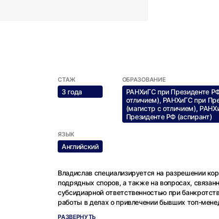
СТАЖ
ОБРАЗОВАНИЕ
3 года
РАНХиГС при Президенте РФ
отличием), РАНХиГС при Пр
(магистр с отличием), РАНХ
Президенте РФ (аспирант)
ЯЗЫК
Английский
Владислав специализируется на разрешении ко
подрядных споров, а также на вопросах, связан
субсидиарной ответственностью при банкротств
работы в делах о привлечении бывших топ-мен
ответственности — с акцентом на стратегию за
РАЗВЕРНУТЬ