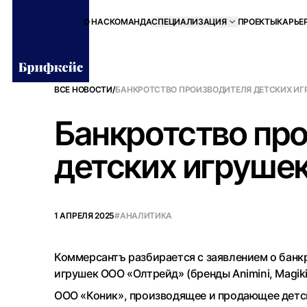
О НАС
КОМАНДА
СПЕЦИАЛИЗАЦИЯ
ПРОЕКТЫ
КАРЬЕ
ВСЕ НОВОСТИ
/
БАНКРОТСТВО ПРОИЗВОДИТЕЛЯ ДЕТСКИХ ИГ
Банкротство пр
детских игруше
1 АПРЕЛЯ 2025
#АНАЛИТИКА
Коммерсантъ разбирается с заявлением о банк
игрушек ООО «Олтрейд» (бренды Animini, Magikids
ООО «Коник», производящее и продающее детск