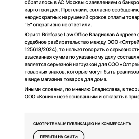
обратилось в АС Москвы с заявлением о банкро
картотеки дел. Претензии, согласно сообщению
неоднократных нарушений сроков оплаты товаро
"Ъ" оперативно не ответили.
Юрист Briefcase Law Office
Владислав Андреев
с
судебное разбирательство между ООО «Олтрей
125618/2024), то нельзя говорить о серьезност
взысканная сумма по указанному делу составляе
является серьезной нагрузкой для ООО «Олтре
товарных знаков, которые могут быть реализов
в виде магазина товаров для дома.
Иными словами, по мнению Владислава, в теор
ООО «Коник» необоснованным и отказать в при
СМОТРИТЕ НАШУ ПУБЛИКАЦИЮ НА КОММЕРСАНТЪ
ПЕРЕЙТИ НА САЙТ