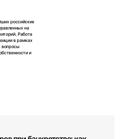
йших российских
правленных на
риторий. Работа
озиции в рамках
х вопросы
обственности и
ров при банкротстве: как