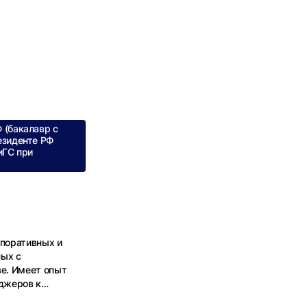
 (бакалавр с
езиденте РФ
иГС при
рпоративных и
ных с
е. Имеет опыт
еджеров к
щиты интересов