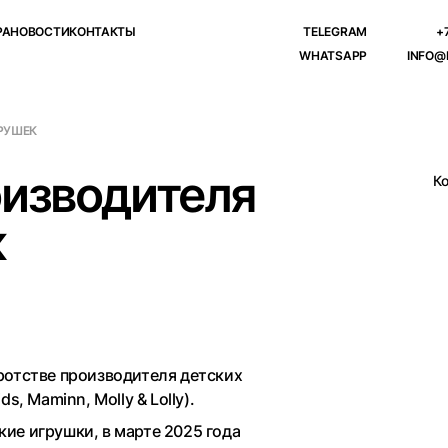
РА
НОВОСТИ
КОНТАКТЫ
TELEGRAM
+
WHATSAPP
INFO@
РУШЕК
оизводителя
К
к
ротстве производителя детских
, Maminn, Molly & Lolly).
ие игрушки, в марте 2025 года